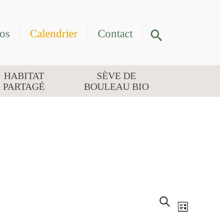
os
Calendrier
Contact
HABITAT
SÈVE DE
PARTAGÉ
BOULEAU BIO
RECHER
NAVIG
Recherche
Liste
DE