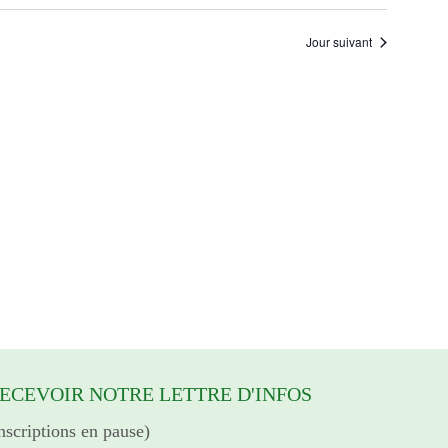
VUES
NAVIGA
14
Jour suivant
ÉVÈN
DE
jui
VUES
ÉVÈNEM
20
ECEVOIR NOTRE LETTRE D'INFOS
inscriptions en pause)