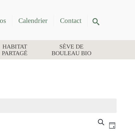
os
Calendrier
Contact
HABITAT
SÈVE DE
PARTAGÉ
BOULEAU BIO
Év
RECHER
NAVIG
Recherche
for
Jour
DE
ET