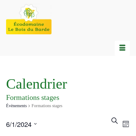
Calendrier
Formations stages
Évènements
Formations stages
ÉVÈNEMENTS
RECH
NA
Recherche
6/1/2024
Mois
DE
ET
Sélectionnez