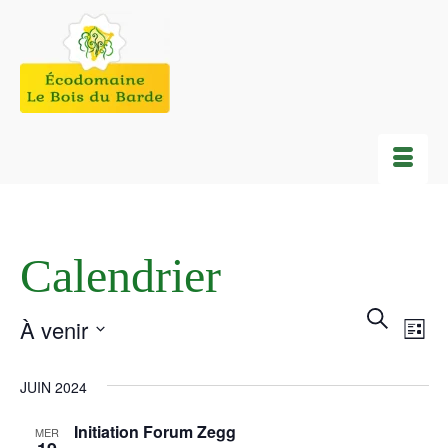
Calendrier
RECH
NA
Recherche
À venir
Liste
DE
ET
Sélectionnez
VU
NAVI
JUIN 2024
une
ÉV
date.
DE
Initiation Forum Zegg
MER