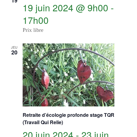
19
VUES
19 juin 2024 @ 9h00
-
ÉVÈN
17h00
Prix libre
JEU
20
Retraite d’écologie profonde stage TQR
(Travail Qui Relie)
20 juin 2024
-
23 juin